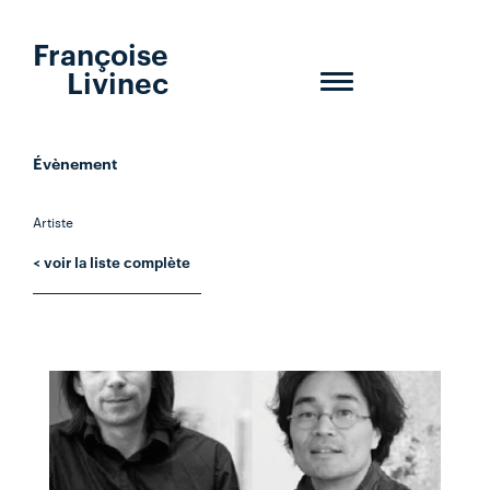
Françoise
Livinec
Toggle
navigation
Évènement
Artiste
< voir la liste complète