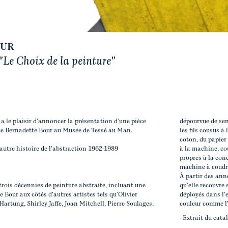
OUR
"Le Choix de la peinture"
 a le plaisir d'annoncer la présentation d'une pièce
dépourvue de sens
ste Bernadette Bour au Musée de Tessé au Man.
les fils cousus 
coton, du papier 
 autre histoire de l'abstraction 1962-1989
à la machine, co
propres à la con
machine à coudre
À partir des ann
trois décennies de peinture abstraite, incluant une
qu'elle recouvre 
 Bour aux côtés d'autres artistes tels qu'Olivier
déployés dans l'e
rtung, Shirley Jaffe, Joan Mitchell, Pierre Soulages,
couleur comme l'i
- Extrait du cata