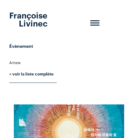
Françoise
Livinec
Toggle
navigation
Évènement
Artiste
< voir la liste complète