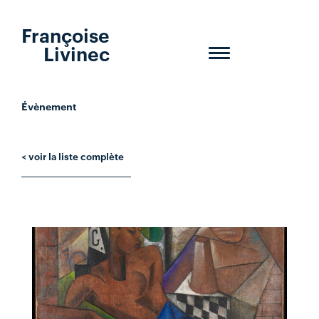
Françoise
Livinec
Toggle
navigation
Évènement
< voir la liste complète