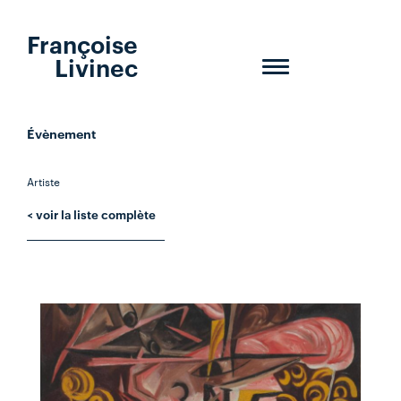
Françoise
Livinec
Toggle
navigation
Évènement
Artiste
< voir la liste complète