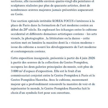
sections, elle rassemble environ quatre-vingt-dix peintures et
sculptures réalisées par plus de quarante artistes, dont de
nombreuses œuvres majeures jamais présentées auparavant
en Corée.
Une section spéciale intitulée KOREA FOCUS s'intéresse à la
place de Paris dans la formation de l'art moderne coréen au
e
début du 20
siècle. En explorant les échanges entre le cubisme
occidental et différents domaines artistiques coréens – les arts
visuels, la photographie , la littérature ou la danse – cette
section met en lumière la manière dont la « vision moderne »
issue du cubisme a nourri les développements de l'art moderne
et contemporain coréens.
Cette exposition inaugurale, présentée à partir du 4 juin 2026
à partir des œuvres de la collection du Centre Pompidou,
occupera les deux galeries principales du musée, soit plus de
3 000 m² d'espace d'exposition. Elle est le fruit d'un
commissariat conjoint entre le Centre Pompidou à Paris et le
Centre Pompidou Hanwha. Avec le cubisme, mouvement
majeur qui a profondément renouvelé la manière de voir et de
représenter le monde, le Centre Pompidou Hanwha fait le
choix d'un symbole fort pour son ouverture.