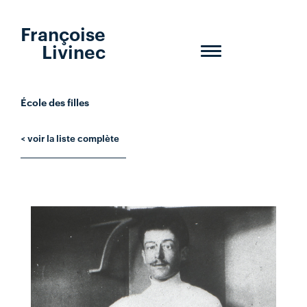
Françoise
Livinec
Toggle
navigation
École des filles
< voir la liste complète