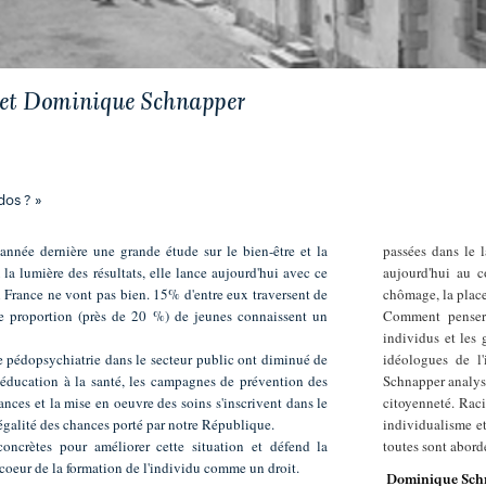
 et Dominique Schnapper
dos ? »
'année dernière une grande étude sur le bien-être et la
passées dans le 
la lumière des résultats, elle lance aujourd'hui avec ce
aujourd'hui au c
en France ne vont pas bien. 15% d'entre eux traversent de
chômage, la place 
de proportion (près de 20 %) de jeunes connaissent un
Comment penser 
individus et les
de pédopsychiatrie dans le secteur public ont diminué de
idéologues de l
'éducation à la santé, les campagnes de prévention des
Schnapper analyse
rances et la mise en oeuvre des soins s'inscrivent dans le
citoyenneté. Raci
d'égalité des chances porté par notre République.
individualisme e
concrètes pour améliorer cette situation et défend la
toutes sont abord
coeur de la formation de l'individu comme un droit.
Dominique Sch