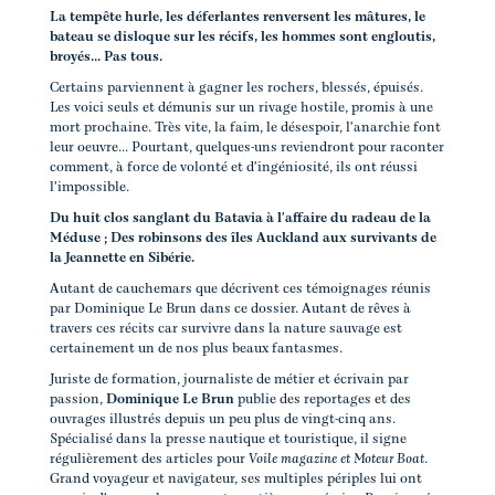
La tempête hurle, les déferlantes renversent les mâtures, le
bateau se disloque sur les récifs, les hommes sont engloutis,
broyés... Pas tous.
Certains parviennent à gagner les rochers, blessés, épuisés.
Les voici seuls et démunis sur un rivage hostile, promis à une
mort prochaine. Très vite, la faim, le désespoir, l'anarchie font
leur oeuvre... Pourtant, quelques-uns reviendront pour raconter
comment, à force de volonté et d'ingéniosité, ils ont réussi
l'impossible.
Du huit clos sanglant du Batavia à l'affaire du radeau de la
Méduse ; Des robinsons des îles Auckland aux survivants de
la Jeannette en Sibérie.
Autant de cauchemars que décrivent ces témoignages réunis
par Dominique Le Brun dans ce dossier. Autant de rêves à
travers ces récits car survivre dans la nature sauvage est
certainement un de nos plus beaux fantasmes.
Juriste de formation, journaliste de métier et écrivain par
passion,
Dominique Le Brun
publie des reportages et des
ouvrages illustrés depuis un peu plus de vingt-cinq ans.
Spécialisé dans la presse nautique et touristique, il signe
régulièrement des articles pour
Voile magazine et Moteur Boat
.
Grand voyageur et navigateur, ses multiples périples lui ont