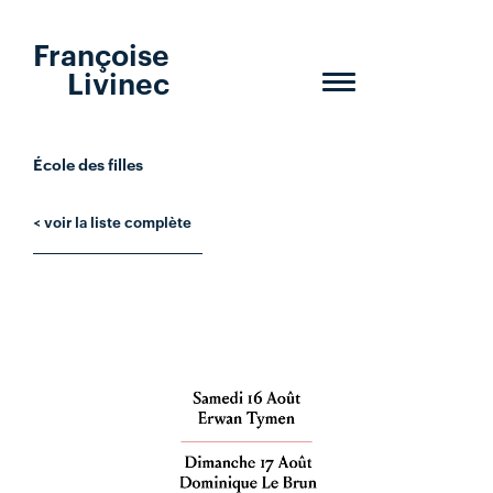
Françoise
Livinec
Toggle
navigation
École des filles
< voir la liste complète