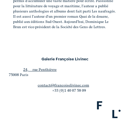
permis d'accumuler une vaste matière pour écrire. Passionné
pour la littérature de voyage et maritime, l'auteur a publié
plusieurs anthologies et albums dont fait parti Les naufragés.
Il est aussi l'auteur d'un premier roman
Quai de la douane
,
publié aux éditions Sud-Ouest. Aujourd'hui, Dominique Le
Brun est vice-président de la Société des Gens de Lettres.
Galerie Françoise Livinec
24, rue Penthièvre
75008 Paris
contact@francoiselivinec.com
+33 (0)1 40 07 58 09
F
.
L