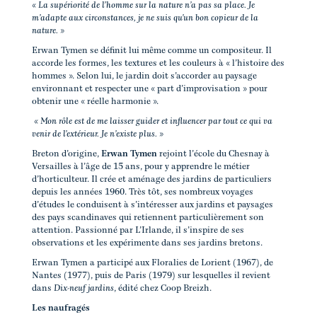
« La supériorité de l’homme sur la nature n’a pas sa place. Je
m’adapte aux circonstances, je ne suis qu’un bon copieur de la
nature. »
Erwan Tymen se définit lui même comme un compositeur. Il
accorde les formes, les textures et les couleurs à « l’histoire des
hommes ». Selon lui, le jardin doit s’accorder au paysage
environnant et respecter une « part d’improvisation » pour
obtenir une « réelle harmonie ».
« Mon rôle est de me laisser guider et influencer par tout ce qui va
venir de l’extérieur. Je n’existe plus. »
Breton d’origine,
Erwan Tymen
rejoint l’école du Chesnay à
Versailles à l’âge de 15 ans, pour y apprendre le métier
d’horticulteur. Il crée et aménage des jardins de particuliers
depuis les années 1960. Très tôt, ses nombreux voyages
d’études le conduisent à s’intéresser aux jardins et paysages
des pays scandinaves qui retiennent particulièrement son
attention. Passionné par L’Irlande, il s’inspire de ses
observations et les expérimente dans ses jardins bretons.
Erwan Tymen a participé aux Floralies de Lorient (1967), de
Nantes (1977), puis de Paris (1979) sur lesquelles il revient
dans
Dix-neuf jardins
, édité chez Coop Breizh.
Les naufragés