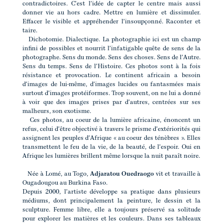
contradictoires. C'est l'idée de capter le centre mais aussi
donner vie au hors cadre. Mettre en lumière et dissimuler.
Effacer le visible et appréhender l'insoupçonné. Raconter et
taire.
Dichotomie. Dialectique. La photographie ici est un champ
infini de possibles et nourrit l'infatigable quête de sens de la
photographe. Sens du monde. Sens des choses. Sens de l'Autre.
Sens du temps. Sens de l'Histoire. Ces photos sont à la fois
résistance et provocation. Le continent africain a besoin
d'images de lui-même, d'images lucides ou fantasmées mais
surtout d'images protéiformes. Trop souvent, on ne lui a donné
à voir que des images prises par d'autres, centrées sur ses
malheurs, son exotisme.
Ces photos, au coeur de la lumière africaine, énoncent un
refus, celui d'être objectivé à travers le prisme d'extériorités qui
assignent les peuples d'Afrique « au coeur des ténèbres ». Elles
transmettent le feu de la vie, de la beauté, de l'espoir. Oui en
Afrique les lumières brillent même lorsque la nuit paraît noire.
Née à Lomé, au Togo,
Adjaratou Ouedraogo
vit et travaille à
Ougadougou au Burkina Faso.
Depuis 2000, l'artiste développe sa pratique dans plusieurs
médiums, dont principalement la peinture, le dessin et la
sculpture. Femme libre, elle a toujours préservé sa solitude
pour explorer les matières et les couleurs. Dans ses tableaux