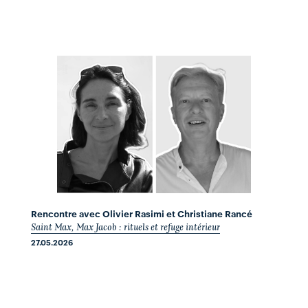
Rencontre avec Olivier Rasimi et Christiane Rancé
Saint Max, Max Jacob : rituels et refuge intérieur
27.05.2026