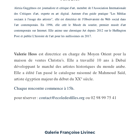
Alexia Guggémos est journaliste et critique d'art, membre de l'Association Internationale
des Critiques d'art, experte en art digital. Auteure d'un guide pratique "Les Médias
sociaux à l'usage des artistes", elle est directrice de l'Observatoire du Web social dans
l'art contemporain. En 1996, elle crée le Musée du sourire, premier musée d'art
contemporain sur Internet. Elle anime une chronique Art depuis 2012 sur le Huffington
Post et publie L'histoire de l'art pour les nullissimes en 2017.
est directrice en charge du Moyen Orient pour la
Valerie Hess
maison de ventes Christie's. Elle a travaillé 10 ans à Dubaï
développant le marché des artistes historiques du monde arabe.
Elle a édité l'an passé le catalogue raisonné de Mahmoud Saïd,
artiste égyptien majeur du début du XX° siècle.
Chaque rencontre commence à 15h.
pour réserver :
contact@ecoledesfilles.org
ou 02 98 99 75 41
Galerie Françoise Livinec