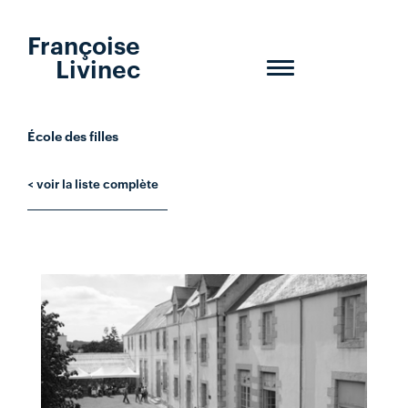
Françoise
Livinec
Toggle
navigation
École des filles
< voir la liste complète