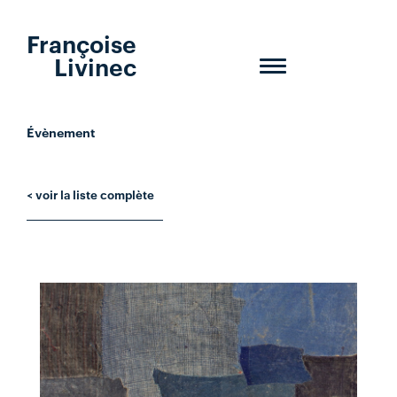
Françoise
Livinec
Toggle
navigation
Évènement
< voir la liste complète