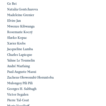
Ge Bei
Natalia Gontcharova
Madeleine Grenier
Elvire Jan
Mwenze Kibwanga
Rosemarie Koczÿ
Slavko Kopac
Xavier Krebs
Jacqueline Lamba
Charles Lapicque
Yahne Le Toumelin
André Marfaing
Paul-Auguste Masui
Zacheus Olowonubi Oloruntoba
Mulongoy Pili Pili
Georges H. Sabbagh
Victor Segalen
Pierre Tal-Coat