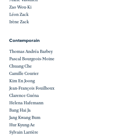
Marie Vassilieff
Zao Wou-Ki
Léon Zack
Irène Zack
Contemporain
Thomas Andréa Barbey
Pascal Bourgeois-Moine
Chuang Che
Camille Courier
Kim En Joong
Jean-François Fouilhoux
Clarence Guéna
Helena Hafemann
Bang Hai Ja
Jang Kwang Bum
Hur Kyung-Ae
Sylvain Larrière