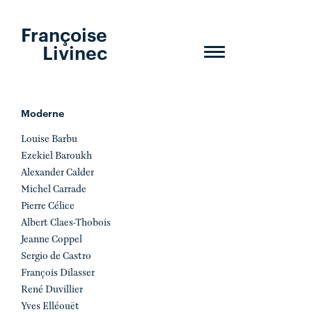
Françoise
Livinec
Toggle
navigation
Moderne
Louise Barbu
Ezekiel Baroukh
Alexander Calder
Michel Carrade
Pierre Célice
Albert Claes-Thobois
Jeanne Coppel
Sergio de Castro
François Dilasser
René Duvillier
Yves Elléouët