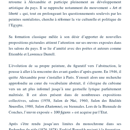
retourne à Alexandrie et participe pleinement au développement
artistique du pays. Il se rapproche notamment du mouvement «
Art et
» qui, tout en prolongeant les questionnements soulevés par les
liberté
peintres surréalistes, cherche à réformer la vie culturelle et politique de
l’Egypte.
Sa formation classique mêlée à son désir d’apporter de nouvelles
propositions picturales attirent l’attention sur ses œuvres exposées dans
les salons du pays. Il se lie d’amitié avec des poètes et auteurs comme
Etiemble et Lawrence Durrell.
L’évolution de sa propre peinture, du figuratif vers l’abstraction, le
pousse à aller à la rencontre des avant-gardes d’après-guerre. En 1946, il
quitte Alexandrie pour s’installer à Paris. S’ensuit alors une recherche
approfondie au cœur du vocabulaire abstrait, il s’éloigne du cubisme
vers un art plus informel jusqu’à une gestuelle lyrique parfaitement
maîtrisée. Il est alors présent dans de nombreuses expositions
collectives, salons (1958,
, 1960,
Salon de Mai
Salon des Réalités
, 1980,
), ou biennales. Lors de la Biennale de
Nouvelles
Salon d’Automne
Conches, l’œuvre exposée «
» est acquise par l’Etat.
100 figures
Après s’être rendu jusqu’aux limites du monochrome dans ses
(1976-1978), Ezekiel Baroukh revient à la figuration.
Recherches du vide