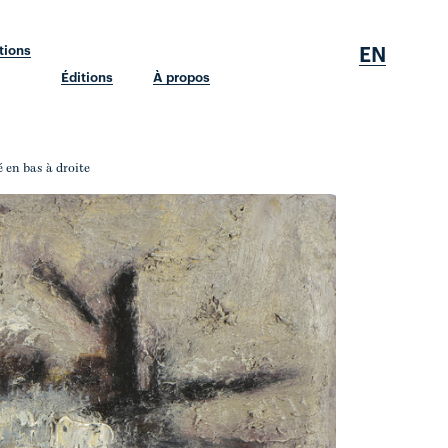
EN
tions
Éditions
À propos
é en bas à droite