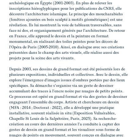
archéologique en Égypte (2001-2003). En plus de relever les
inscriptions hiéroglyphiques pour les publications du CNRS, elle
découvre l'architecture islamique. Le principe des moucharabiehs
(fenêtres ajourées en bois sculpté à motifs géométriques) est une
révélation. Ils lui montrent la voie de tableaux traversables, sans
face ni dos, et organiquement générés par l'architecture. De retour
en France, elle apprend le dessin et la peinture en format
monumental, en réalisant des toiles peintes pour les décors de
l'Opéra de Paris (2005-2010). Ainsi, en dialogue avec ses créations
présentées dans le champ des arts visuels, elle réalise aussi des
projets pour la scène des arts vivants.
Depuis 2003, ses dessins de grand format ont été présentés lors de
plusieurs expositions, individuelles et collectives. Avec le dessin, elle
explore l'émergence d'images issues d'ombres portées par des lieux
spécifiques. Sa démarche s'organise via un geste de dessiner
accumulant des traces à l'encre noire par nuages de petits points.
Ce processus est opéré en grand format et via des gestes de dessiner
engageant l'ensemble du corps. Artiste et chercheure en dessin
(MFA : 2014 ; Doctorat : 2022), elle a développé une pratique
installative, souvent réalisée in situ (Exposition Vulnérables,
Chapelle St Louis de la Salpétrière, Paris, 2025). Sa recherche-
création au cours des dernières années l'a conduite à capter des
gestes de dessin en grand format et les visualiser sous forme de
nuages de points en mouvement, souvent conçus en dialogue avec