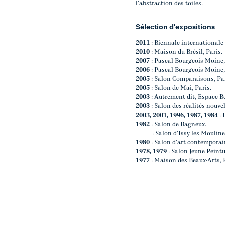
l'abstraction des toiles.
Sélection d'expositions
2011
: Biennale internationale
2010
: Maison du Brésil, Paris.
2007
: Pascal Bourgeois-Moine, 
2006
: Pascal Bourgeois-Moine,
2005
: Salon Comparaisons, Par
2005
: Salon de Mai, Paris.
2003
: Autrement dit, Espace Bel
2003
: Salon des réalités nouvel
2003, 2001, 1996, 1987, 1984
: 
1982
: Salon de Bagneux.
: Salon d'Issy les Moulin
1980
: Salon d'art contempora
1978, 1979
: Salon Jeune Peintu
1977
: Maison des Beaux-Arts, 