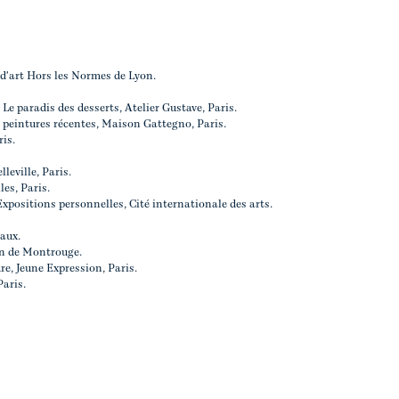
 d'art Hors les Normes de Lyon.
Le paradis des desserts, Atelier Gustave, Paris.
 peintures récentes, Maison Gattegno, Paris.
is.
leville, Paris.
les, Paris.
Expositions personnelles, Cité internationale des arts.
eaux.
in de Montrouge.
re, Jeune Expression, Paris.
Paris.