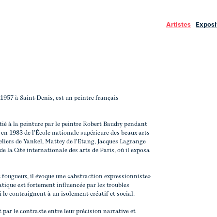
Artistes
Exposi
1957 à Saint-Denis, est un peintre français
tié à la peinture par le peintre Robert Baudry pendant
 en 1983 de l'École nationale supérieure des beaux-arts
ateliers de Yankel, Mattey de l'Etang, Jacques Lagrange
 de la Cité internationale des arts de Paris, où il exposa
t fougueux, il évoque une «abstraction expressionniste»
ratique est fortement influencée par les troubles
i le contraignent à un isolement créatif et social.
 par le contraste entre leur précision narrative et