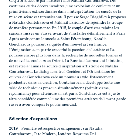
Coq d'or », décoré par l'artiste russe Natalia Gontcharova. Des
costumes et des décors insolites, une explosion de couleurs et un
primitivisme extraordinaire dans l'interprétation. Le succès de la
mise en scène est retentissant. Il pousse Serge Diaghilev à proposer
à Natalia Gontcharova et Mikhaïl Larionov de rejoindre la troupe
de manière permanente. En 1915, le couple d'artistes rejoint les
saisons russes en Suisse, avant de s'installer définitivement à Paris.
Après avoir connu le succès à Saint-Pétersbourg, Natalia
Goncharova poursuit sa quête d'un nouvel art en France.
L'émigration a en partie exacerbé la passion de l'artiste et l'a
poussée encore plus loin dans la recherche de nouvelles formes et
de nouvelles couleurs en Orient. La Russie, désormais si lointaine,
est restée à jamais la source d'inspiration artistique de Natalia
Gontcharova. Le dialogue entre l'Occident et l'Orient dans les
œuvres de Gontcharova crée un nouveau style. Extrêmement
productive dans sa création, Gontcharova a développé toute une
série de techniques presque simultanément (primitivisme,
rayonnisme) pour atteindre « l'art pur ». Gontcharova est à juste
titre considérée comme l'une des premières artistes de l'avant-garde
russe à avoir conquis le public mondial.
Sélection d'expositions
2019
Première rétrospective uniquement sur Natalia
Gontcharova, Tate Modern, Londres,Royaume Uni