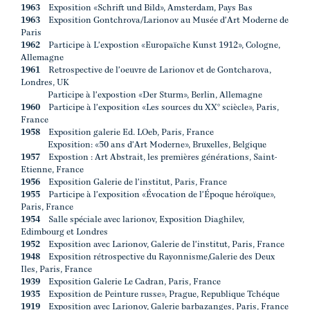
1963
Exposition «Schrift und Bild», Amsterdam, Pays Bas
1963
Exposition Gontchrova/Larionov au Musée d'Art Moderne de
Paris
1962
Participe à L'expostion «Europaïche Kunst 1912», Cologne,
Allemagne
1961
Retrospective de l'oeuvre de Larionov et de Gontcharova,
Londres, UK
Participe à l'expostion «Der Sturm», Berlin, Allemagne
1960
Participe à l'exposition «Les sources du XX° sciècle», Paris,
France
1958
Exposition galerie Ed. LOeb, Paris, France
Exposition: «50 ans d'Art Moderne», Bruxelles, Belgique
1957
Expostion : Art Abstrait, les premières générations, Saint-
Etienne, France
1956
Exposition Galerie de l'institut, Paris, France
1955
Participe à l'exposition «Évocation de l'Époque héroïque»,
Paris, France
1954
Salle spéciale avec larionov, Exposition Diaghilev,
Edimbourg et Londres
1952
Exposition avec Larionov, Galerie de l'institut, Paris, France
1948
Exposition rétrospective du Rayonnisme,Galerie des Deux
Iles, Paris, France
1939
Exposition Galerie Le Cadran, Paris, France
1935
Exposition de Peinture russe», Prague, Republique Tchéque
1919
Exposition avec Larionov, Galerie barbazanges, Paris, France