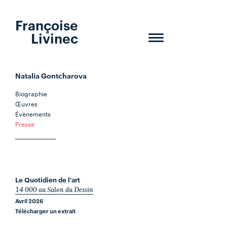
Françoise
Livinec
Toggle
navigation
Natalia Gontcharova
Biographie
Œuvres
Évènements
Presse
Le Quotidien de l'art
14 000 au Salon du Dessin
Avril 2026
Télécharger un extrait