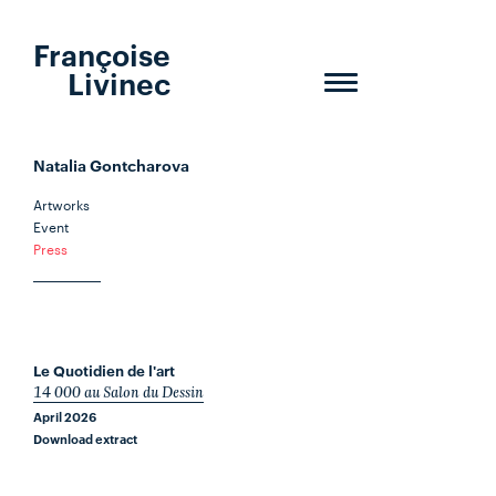
Françoise
Livinec
Toggle
navigation
Natalia Gontcharova
Artworks
Event
Press
Le Quotidien de l'art
14 000 au Salon du Dessin
April 2026
Download extract