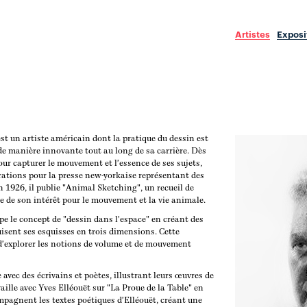
Artistes
Exposi
st un artiste américain dont la pratique du dessin est
e manière innovante tout au long de sa carrière. Dès
 pour capturer le mouvement et l'essence de ses sujets,
rations pour la presse new-yorkaise représentant des
En 1926, il publie "Animal Sketching", un recueil de
 de son intérêt pour le mouvement et la vie animale.
ppe le concept de "dessin dans l'espace" en créant des
duisent ses esquisses en trois dimensions. Cette
d'explorer les notions de volume et de mouvement
 avec des écrivains et poètes, illustrant leurs œuvres de
aille avec Yves Elléouët sur "La Proue de la Table" en
mpagnent les textes poétiques d'Elléouët, créant une