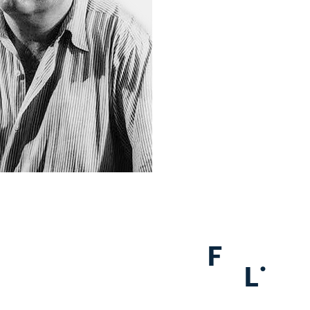
F
.
L