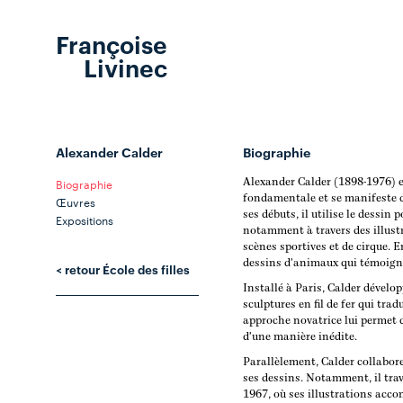
Françoise
Livinec
Alexander Calder
Biographie
Biographie
Alexander Calder (1898-1976) e
fondamentale et se manifeste d
Œuvres
ses débuts, il utilise le dessin
Expositions
notamment à travers des illust
scènes sportives et de cirque. 
dessins d'animaux qui témoigne
< retour École des filles
Installé à Paris, Calder dévelo
sculptures en fil de fer qui tra
approche novatrice lui permet 
d'une manière inédite.
Parallèlement, Calder collabore
ses dessins. Notamment, il trav
1967, où ses illustrations acco