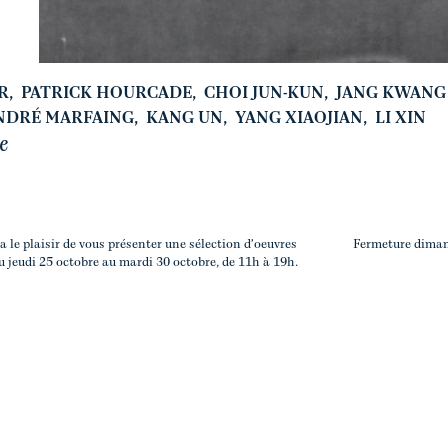
R
,
PATRICK HOURCADE
,
CHOI JUN-KUN
,
JANG KWANG
NDRÉ MARFAING
,
KANG UN
,
YANG XIAOJIAN
,
LI XIN
e
a le plaisir de vous présenter une sélection d'oeuvres
Fermeture diman
du jeudi 25 octobre au mardi 30 octobre, de 11h à 19h.