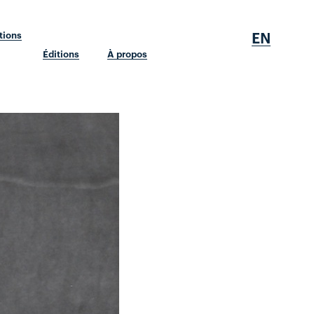
EN
tions
Éditions
À propos