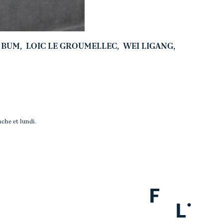
 BUM
,
LOIC LE GROUMELLEC
,
WEI LIGANG
,
che et lundi.
F
.
L