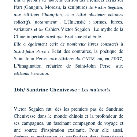
Elle a préparé la nouvelle édition des
l?art (Gauguin, Moreau, la sculpture)
de Victor Segalen,
aux éditions Champion, et a édité plusieurs volumes
L?Intensité : formes, forces,
collectifs, notamment :
variations
Cahiers Victor Segalen : Le mythe de la
et les
Chine impériale
Exotisme et altérité
ainsi que
.
Elle a également écrit de nombreux livres consacrés à
Éclat des contraires, la poétique de
Saint-John Perse :
Saint-John Perse
, aux éditions du CNRS, ou, en 2007,
L?imagination créatrice de Saint-John Perse
, aux
éditions Hermann.
16h/
Sandrine Chenivesse
:
Les malmorts
Victor Segalen fut, dès les premiers pas de Sandrine
Chenivesse dans le monde chinois et la profondeur de
ses campagnes, un fascinant compagnon de voyage et
une source d'inspiration exaltante. Pour elle aussi,
écriture et exploration se confondent dans l'expérience