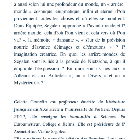
a aussi selon lui une profondeur du monde, un « arrière-
monde » cosmique, énigmatique, infini et éternel d?où
proviennent toutes les choses et où elles se montrent.
Dans Équipée, Segalen rapproche « l?avant-monde et l?
arrière monde, cela d?où l?on vient et cela vers où l?on
va? », la mémoire « dansante », « s?ur de la prévision
nourrie d?avance d?images et d?émotions » ? l?
imagination créatrice. En quoi les arrière-mondes de
Segalen sont-ils liés à la pensée de Nietzsche, à qui il
emprunte l?expression ? En quoi sont-ils liés aux «
Ailleurs et aux Autrefois », au « Divers » et au «
Mystérieux » ?
Colette Camelin est professeur émérite de littérature
française du XXe siècle à l?université de Poitiers. Depuis
2012, elle enseigne les humanités à Sciences Po
Euroamerican College à Reims. Elle est présidente de l?
Association Victor Segalen.
Premiers écrits sur