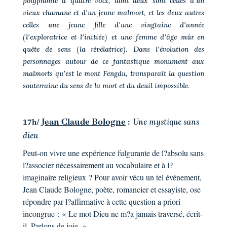
polyphonie à quatre voix, dont deux sont celles d'un
vieux chamane et d'un jeune malmort, et les deux autres
celles une jeune fille d'une vingtaine d'année
(l'exploratrice et l'initiée) et une femme d'âge mûr en
quête de sens (la révélatrice). Dans l'évolution des
personnages autour de ce fantastique monument aux
malmorts qu'est le mont Fengdu, transparaît la question
souterraine du sens de la mort et du deuil impossible.
Jean Claude Bologne
:
Une mystique sans
17h/
dieu
Peut-on vivre une expérience fulgurante de l?absolu sans
l?associer nécessairement au vocabulaire et à l?
imaginaire religieux ? Pour avoir vécu un tel événement,
Jean Claude Bologne, poète, romancier et essayiste, ose
répondre par l?affirmative à cette question a priori
incongrue : « Le mot Dieu ne m?a jamais traversé, écrit-
il. Parlons de joie. »