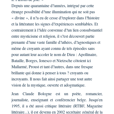
Depuis une quarantaine d?années, intrigué par cette
étrange possibilité d?une illumination qui ne soit pas
« divine », il n?a eu de cesse d?explorer dans l?histoire
et la littérature les signes d?expériences semblables. Et
contrairement à l?idée convenue d?un lien consubstantiel
entre mysticisme et religion, il s?est découvert partie
prenante d?une vaste famille d?athées, d?agnostiques et
même de croyants ayant connu de tels épisodes sans
pour autant leur accoler le nom de Dieu : Apollinaire,
Bataille, Borges, Ionesco et Nietzsche côtoient ici
Mallarmé, Proust et tant d?autres, dans une fresque
brillante qui donne à penser à tous ? croyants ou
incroyants. Il nous fait ainsi partager une tout autre
vision de la mystique, ouverte et adogmatique.
Jean Claude Bologne est un poète, romancier,
journaliste, enseignant et conférencier belge. Jusqu'en
1995, il a été aussi critique littéraire (RTBF, Magazine
littéraire...), il est devenu en 2002 secrétaire général de la