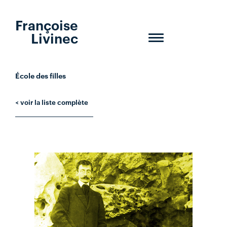
Françoise
Livinec
Toggle
navigation
École des filles
< voir la liste complète