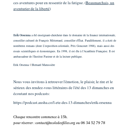
ces aventures pour en ressentir de la fatigue. (
Beaumarchais, un
aventurier de la liberté
)
a été enseignant-chercheur dans le domaine de la finance internationale,
Erik Orsenna
conseiller culturel de François Mitterrand, conseiller d'État. Parallèlement, il a écrit de
nombreux romans (dont
, Prix Goncourt 1988), mais aussi des
L'exposition coloniale
essais scientifiques et économiques. En 1998, il est élu à l'Académie Française. Il est
ambassadeur de l'Institut Pasteur et de la lecture publique.
Erik Orsenna
©
Bernard Matussière
Nous vous invitons à retrouver l'émotion, le plaisir, le rire et le
sérieux des rendez-vous littéraires de l'été des 13 dimanches en
écoutant nos podcasts:
https://podcast.ausha.co/l-ete-des-13-dimanches/erik-orsenna
Chaque rencontre commence à 15h.
pour réserver :
contact@ecoledesfilles.org
ou 06 34 52 79 78