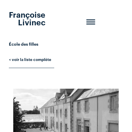
Françoise
Livinec
Toggle
navigation
École des filles
< voir la liste complète