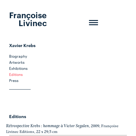
Françoise
Livinec
Toggle
navigation
Xavier Krebs
Biography
Artworks
Exhibitions
Editions
Press
Editions
Rétrospective Krebs : hommage à Victor Segalen
, 2009, Françoise
Livinec Editions, 22 x 29,5 cm