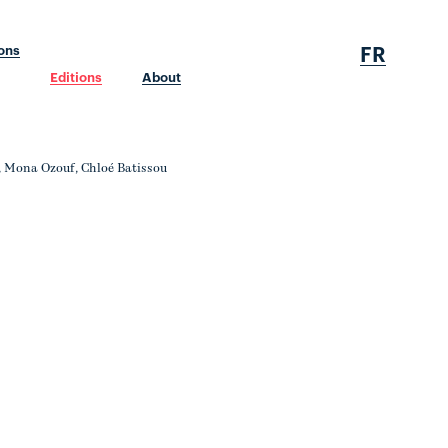
FR
ions
Editions
About
s, Mona Ozouf, Chloé Batissou