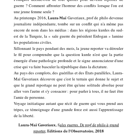
guerre ? Comment affronter l'horreur des conflits lorsque l'on est
une jeune femme seule ?
Au printemps 2016,
Gaveriaux, prof de philo devenue
Laura-Maï
journaliste indépendante, tombe sur un conflit qui n'a même pas
encore de nom dans les médias : dans les régions kurdes du sud-
est de la Turquie, la « sale guerre du président Erdo
g
an » lamine
les populations civiles.
Sillonnant le pays pendant des mois, la jeune reporter va dérouler
le fil pour comprendre que la question kurde n'est que la partie
émergée d'une pathologie profonde et le signe annonciateur d'une
crise qui va faire basculer la république dans la dictature.
Au pays des complots, des guérillas et des États parallèles, Laura-
Maï Gaveriaux découvre que c'est le terrain qui donne le sujet et
que le grand reportage ne peut être qu'une solitude absolue pour
aller vers l'autre et s'y consacrer : pour parler à tous, il ne faut être
l'amie de personne.
Voyage initiatique autant que récit de guerre qui vous prend aux
tripes, ce témoignage d'une grande force est aussi l'apprentissage
de la liberté.
Laura-Maï Gaveriaux
,
S
ales guerres. De prof de philo à grand
reporter
, Editions de l'Observatoire, 2018