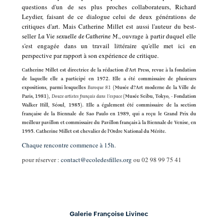
questions d'un de ses plus proches collaborateurs, Richard
Leydier, faisant de ce dialogue celui de deux générations de
critiques d'art. Mais Catherine Millet est aussi l'auteur du best-
seller
., ouvrage à partir duquel elle
La Vie sexuelle de Catherine M
s'est engagée dans un travail littéraire qu'elle met ici en
perspective par rapport à son expérience de critique.
Catherine Millet est directrice de la rédaction d'Art Press, revue à la fondation
de laquelle elle a participé en 1972. Elle a été commissaire de plusieurs
expositions, parmi lesquelles
Baroque 81
(Musée d?Art moderne de la Ville de
Paris, 1981),
Douze artistes français dans l'espace
(Musée Seibu, Tokyo, - Fondation
Walker Hill, Séoul, 1985). Elle a également été commissaire de la section
française de la Biennale de Sao Paulo en 1989, qui a reçu le Grand Prix du
meilleur pavillon et commissaire du Pavillon français à la Biennale de Venise, en
1995. Catherine Millet est chevalier de l'Ordre National du Mérite.
Chaque rencontre commence à 15h.
pour réserver :
contact@ecoledesfilles.org
ou 02 98 99 75 41
Galerie Françoise Livinec