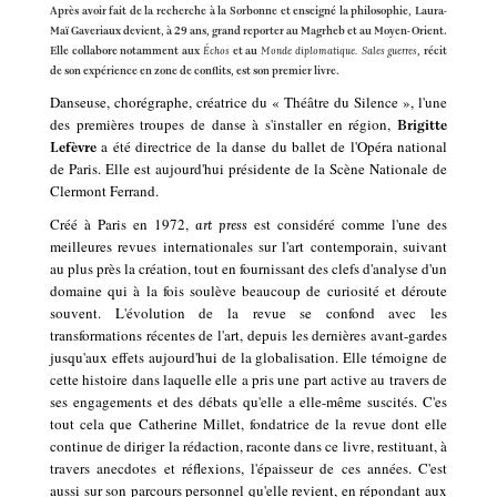
Après avoir fait de la recherche à la Sorbonne et enseigné la philosophie, Laura-
Maï Gaveriaux devient, à 29 ans, grand reporter au Magrheb et au Moyen-Orient.
Elle collabore notamment aux
Échos
et au
Monde diplomatique. Sales
guerres
, récit
de son expérience en zone de conflits, est son premier livre.
Danseuse, chorégraphe, créatrice du « Théâtre du Silence », l'une
des premières troupes de danse à s'installer en région,
Brigitte
a été directrice de la danse du ballet de l'Opéra national
Lefèvre
de Paris. Elle est aujourd'hui présidente de la Scène Nationale de
Clermont Ferrand.
Créé à Paris en 1972,
est considéré comme l'une des
art press
meilleures revues internationales sur l'art contemporain, suivant
au plus près la création, tout en fournissant des clefs d'analyse d'un
domaine qui à la fois soulève beaucoup de curiosité et déroute
souvent. L'évolution de la revue se confond avec les
transformations récentes de l'art, depuis les dernières avant-gardes
jusqu'aux effets aujourd'hui de la globalisation. Elle témoigne de
cette histoire dans laquelle elle a pris une part active au travers de
ses engagements et des débats qu'elle a elle-même suscités. C'es
tout cela que Catherine Millet, fondatrice de la revue dont elle
continue de diriger la rédaction, raconte dans ce livre, restituant, à
travers anecdotes et réflexions, l'épaisseur de ces années. C'est
aussi sur son parcours personnel qu'elle revient, en répondant aux