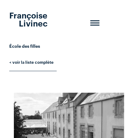
Françoise
Livinec
Toggle
navigation
École des filles
< voir la liste complète