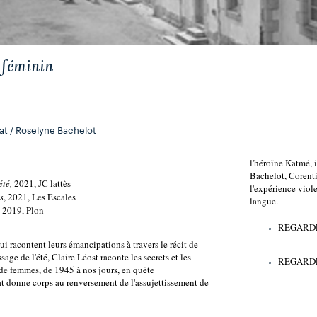
 féminin
at / Roselyne Bachelot
l'héroïne Katmé, 
Bachelot, Corentin
été
,
 2021, JC lattès
l'expérience viole
, 2021, Les Escales
s
langue.
, 2019, Plon
REGARDE
i racontent leurs émancipations à travers le récit de 
sage de l'été, Claire Léost raconte les secrets et les 
REGARDE
 de femmes, de 1945 à nos jours, en quête 
 donne corps au renversement de l'assujettissement de 