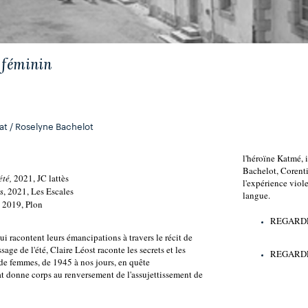
 féminin
at / Roselyne Bachelot
l'héroïne Katmé, 
Bachelot, Corentin
été
,
 2021, JC lattès
l'expérience viole
, 2021, Les Escales
s
langue.
, 2019, Plon
REGARDE
i racontent leurs émancipations à travers le récit de 
sage de l'été, Claire Léost raconte les secrets et les 
REGARDE
 de femmes, de 1945 à nos jours, en quête 
 donne corps au renversement de l'assujettissement de 