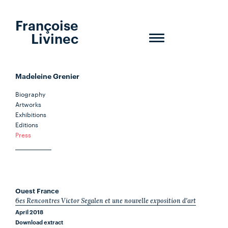
Françoise
Livinec
Toggle
navigation
Madeleine Grenier
Biography
Artworks
Exhibitions
Editions
Press
Ouest France
6es Rencontres Victor Segalen et une nouvelle exposition d'art
April 2018
Download extract