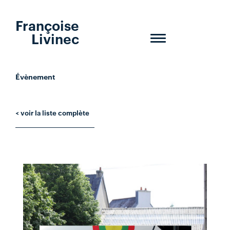
Françoise
Livinec
Toggle
navigation
Évènement
< voir la liste complète