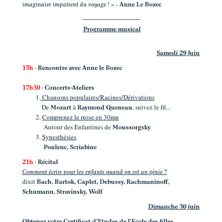
» -
imaginaire impatient du voyage !
Anne Le Bozec
---------------------------------------
Programme musical
Samedi 29 Juin
15h
- Rencontre
avec Anne le Bozec
17h30
- Concerts-Ateliers
1.
Chansons populaires/Racines/Dérivations
De
à
, suivez le fil...
Mozart
Raymond Queneau
2.
Comprenez le russe en 30mn
Autour des Enfantines de
Moussorgsky
3.
Synesthésies
Poulenc, Scriabine
21h
- Récital
Comment écrire pour les enfants quand on est un génie ?
dixit
Bach, Bartok, Caplet, Debussy, Rachmaninoff,
Schumann, Stravinsky, Wolf
Dimanche 30 juin
Obtenez votre Certificat d'Etudes de l'Ecole des filles