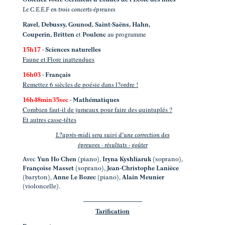
Le C.E.E.F en trois concerts-épreuves
Ravel, Debussy, Gounod, Saint-Saëns, Hahn,
et
au programme
Couperin, Britten
Poulenc
15h17
- Sciences naturelles
Faune et Flore inattendues
16h03
- Français
Remettez 6 siècles de poésie dans l?ordre !
16h48min35sec
- Mathématiques
Combien faut-il de jumeaux pour faire des quintuplés ?
Et autres casse-têtes
L?après-midi sera suivi d'une correction des
épreuves - résultats - goûter
Avec
Yun Ho Chen
(piano),
Iryna Kyshliaruk
(soprano),
Françoise Masset
(soprano),
Jean-Christophe Lanièce
(baryton),
Anne Le Bozec
(piano),
Alain Meunier
(violoncelle).
---------------------------------------
Tarification