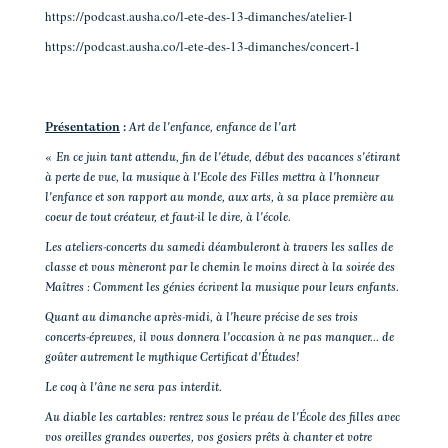
https://podcast.ausha.co/l-ete-des-13-dimanches/atelier-1
https://podcast.ausha.co/l-ete-des-13-dimanches/concert-1
Présentation
:
Art de l'enfance, enfance de l'art
«
En ce juin tant attendu, fin de l'étude, début des vacances s'étirant
à perte de vue, la musique à l'Ecole des Filles mettra à l'honneur
l'enfance et son rapport au monde, aux arts, à sa place première au
coeur de tout créateur, et faut-il le dire, à l'école.
Les ateliers-concerts du samedi déambuleront à travers les salles de
classe et vous mèneront par le chemin le moins direct à la soirée des
Maîtres : Comment les génies écrivent la musique pour leurs enfants.
Quant au dimanche après-midi, à l'heure précise de ses trois
concerts-épreuves, il vous donnera l'occasion à ne pas manquer... de
goûter autrement le mythique Certificat d'Études!
Le coq à l'âne ne sera pas interdit.
Au diable les cartables: rentrez sous le préau de l'École des filles avec
vos oreilles grandes ouvertes, vos gosiers prêts à chanter et votre