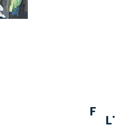
F
.
L