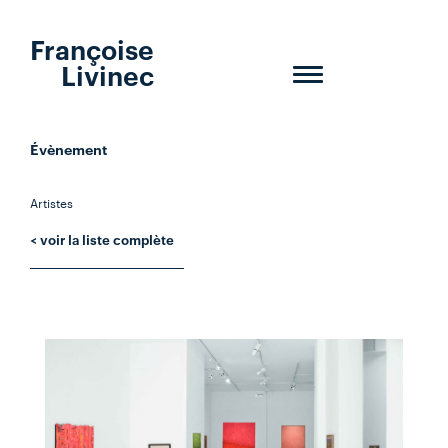
Françoise
Livinec
Toggle
navigation
Évènement
Artistes
< voir la liste complète