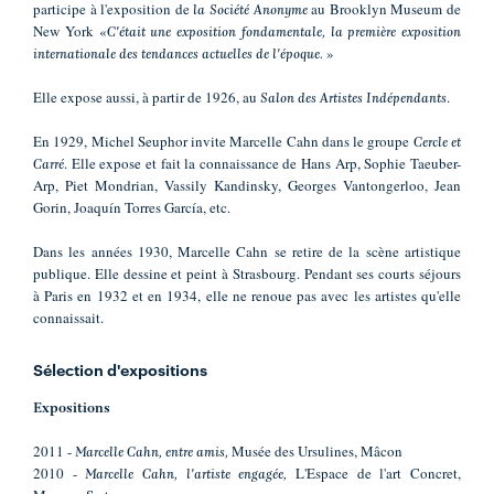
participe à l'exposition de
au Brooklyn Museum de
la Société Anonyme
New York «
C'était une exposition fondamentale, la première exposition
»
internationale des tendances actuelles de l'époque.
Elle expose aussi, à partir de 1926, au
.
Salon des Artistes Indépendants
En 1929, Michel Seuphor invite Marcelle Cahn dans le groupe
Cercle et
. Elle expose et fait la connaissance de Hans Arp, Sophie Taeuber-
Carré
Arp, Piet Mondrian, Vassily Kandinsky, Georges Vantongerloo, Jean
Gorin, Joaquín Torres García, etc.
Dans les années 1930, Marcelle Cahn se retire de la scène artistique
publique. Elle dessine et peint à Strasbourg. Pendant ses courts séjours
à Paris en 1932 et en 1934, elle ne renoue pas avec les artistes qu'elle
connaissait.
Sélection d'expositions
Expositions
2011 -
Musée des Ursulines, Mâcon
Marcelle Cahn, entre amis,
2010 -
L'Espace de l'art Concret,
Marcelle Cahn, l'artiste engagée,