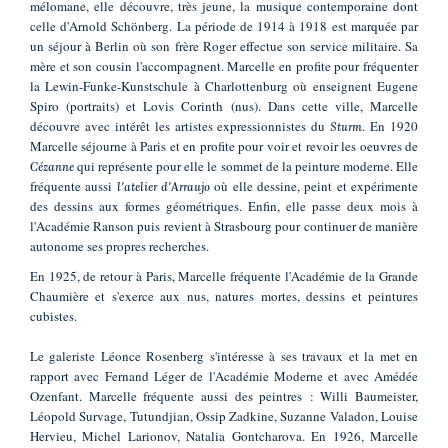
mélomane, elle découvre, très jeune, la musique contemporaine dont
celle d'Arnold Schönberg. La période de 1914 à 1918 est marquée par
un séjour à Berlin où son frère Roger effectue son service militaire. Sa
mère et son cousin l'accompagnent. Marcelle en profite pour fréquenter
la Lewin-Funke-Kunstschule à Charlottenburg où enseignent Eugene
Spiro (portraits) et Lovis Corinth (nus). Dans cette ville, Marcelle
découvre avec intérêt les artistes expressionnistes du
. En 1920
Sturm
Marcelle séjourne à Paris et en profite pour voir et revoir les oeuvres de
qui représente pour elle le sommet de la peinture moderne. Elle
Cézanne
fréquente aussi
où elle dessine, peint et expérimente
l'atelier d'Arraujo
des dessins aux formes géométriques. Enfin, elle passe deux mois à
l'Académie Ranson puis revient à Strasbourg pour continuer de manière
autonome ses propres recherches.
En 1925, de retour à Paris, Marcelle fréquente l'Académie de la Grande
Chaumière et s'exerce aux nus, natures mortes, dessins et peintures
cubistes.
Le galeriste Léonce Rosenberg s'intéresse à ses travaux et la met en
rapport avec Fernand Léger de l'Académie Moderne et avec Amédée
Ozenfant. Marcelle fréquente aussi des peintres : Willi Baumeister,
Léopold Survage, Tutundjian, Ossip Zadkine, Suzanne Valadon, Louise
Hervieu, Michel Larionov, Natalia Gontcharova. En 1926, Marcelle