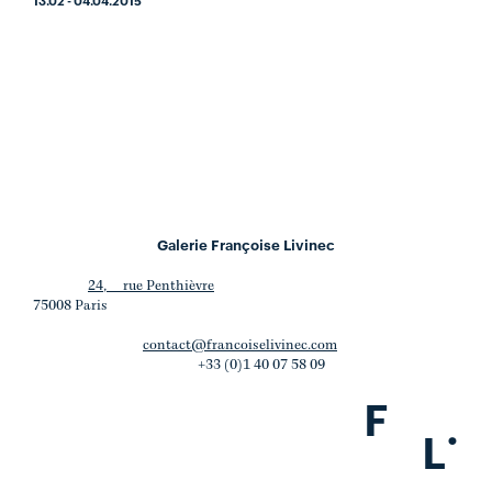
13.02 - 04.04.2015
Galerie Françoise Livinec
24, rue Penthièvre
75008 Paris
contact@francoiselivinec.com
+33 (0)1 40 07 58 09
F
.
L