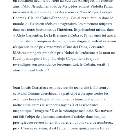
un continent déchiré du Nord au Sud des Amériques. Ils croisent
ainsi Pablo Neruda, les voix de Mercédès Sosa et Violetta Parra,
mais aussi de grandes figures des sciences, Yves Meyer, Georges
Charpak, Claude Cohen-Tannoudji. Ces allers et retours dans le
monde, qu'ils soient réels ou imaginaires, les ramènent toujours
dans ces terres bretonnes de l'intérieur. Ils prétendent même, dans
« Alejo Carpentier. De la Bretagne à Cuba », l'y ramener lui aussi.
Journaliste, chroniqueur de radio, musicologue et surtout écrivain
récipiendaire de prix renommés (Cino del Duca, Cervantes,
Médicis étranger), probable prix Nobel de littérature si la mort ne
l'avait pas emporté trop tôt, Alejo Carpentier a toujours
revendiqué son ascendance bretonne. Lui, le Cubain, serait-il
alors vraiment breton ?
est directeur de recherche à l?Inserm et
Jean-Louis Coatrieux
écrivain. Comme chercheur, il a participé à presque toutes les
aventures liées à l'exploration du corps humain et qui ont vu
naître entre autres le scanner à rayons X et la résonance
magnétique, l'imagerie 3D et la robotique médicale. Ses travaux
ont fait l'objet de plusieurs centaines d'articles dans les plus
prestigieuses revues internationales et lui ont valu de nombreux
prix. Comme écrivain, il est l'auteur d'une quinzaine de livres