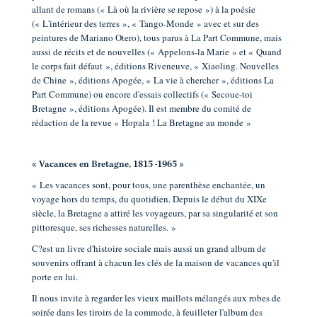
allant de romans (« Là où la rivière se repose ») à la poésie
(« L'intérieur des terres », « Tango-Monde » avec et sur des
peintures de Mariano Otero), tous parus à La Part Commune, mais
aussi de récits et de nouvelles (« Appelons-la Marie » et « Quand
le corps fait défaut », éditions Riveneuve, « Xiaoling. Nouvelles
de Chine », éditions Apogée, « La vie à chercher », éditions La
Part Commune) ou encore d'essais collectifs (« Secoue-toi
Bretagne », éditions Apogée). Il est membre du comité de
rédaction de la revue « Hopala ! La Bretagne au monde »
« Vacances en Bretagne, 1815 -1965 »
« Les vacances sont, pour tous, une parenthèse enchantée, un
voyage hors du temps, du quotidien. Depuis le début du XIXe
siècle, la Bretagne a attiré les voyageurs, par sa singularité et son
pittoresque, ses richesses naturelles. »
C?est un livre d'histoire sociale mais aussi un grand album de
souvenirs offrant à chacun les clés de la maison de vacances qu'il
porte en lui.
Il nous invite à regarder les vieux maillots mélangés aux robes de
soirée dans les tiroirs de la commode, à feuilleter l'album des