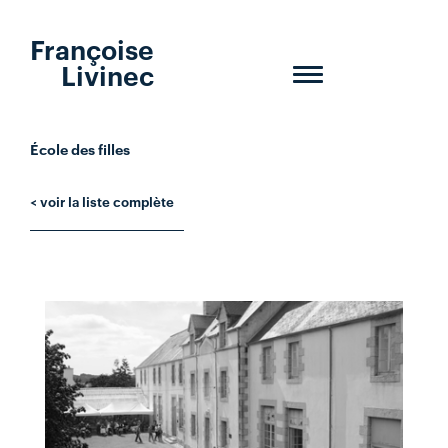
Françoise
Livinec
Toggle
navigation
École des filles
< voir la liste complète