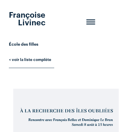
Françoise
Livinec
Toggle
navigation
École des filles
< voir la liste complète