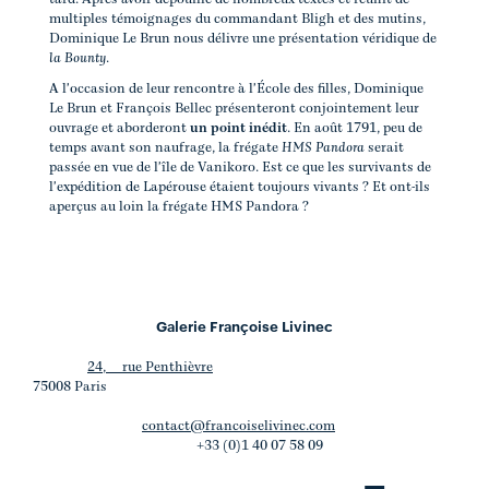
multiples témoignages du commandant Bligh et des mutins,
Dominique Le Brun nous délivre une présentation véridique de
la Bounty
.
A l'occasion de leur rencontre à l'École des filles, Dominique
Le Brun et François Bellec présenteront conjointement leur
ouvrage et aborderont
un point inédit
. En août 1791, peu de
temps avant son naufrage, la frégate
HMS Pandora
serait
passée en vue de l'île de Vanikoro. Est ce que les survivants de
l'expédition de Lapérouse étaient toujours vivants ? Et ont-ils
aperçus au loin la frégate HMS Pandora ?
Galerie Françoise Livinec
24, rue Penthièvre
75008 Paris
contact@francoiselivinec.com
+33 (0)1 40 07 58 09