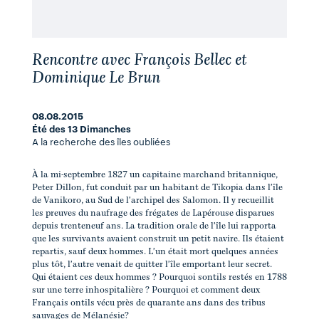
Rencontre avec François Bellec et
Dominique Le Brun
08.08.2015
Été des 13 Dimanches
A la recherche des îles oubliées
À la mi­-septembre 1827 un capitaine marchand britannique,
Peter Dillon, fut conduit par un habitant de Tikopia dans l'île
de Vanikoro, au Sud de l'archipel des Salomon. Il y recueillit
les preuves du naufrage des frégates de Lapérouse disparues
depuis trente­neuf ans. La tradition orale de l'île lui rapporta
que les survivants avaient construit un petit navire. Ils étaient
repartis, sauf deux hommes. L'un était mort quelques années
plus tôt, l'autre venait de quitter l'île emportant leur secret.
Qui étaient ces deux hommes ? Pourquoi sont­ils restés en 1788
sur une terre inhospitalière ? Pourquoi et comment deux
Français ont­ils vécu près de quarante ans dans des tribus
sauvages de Mélanésie?