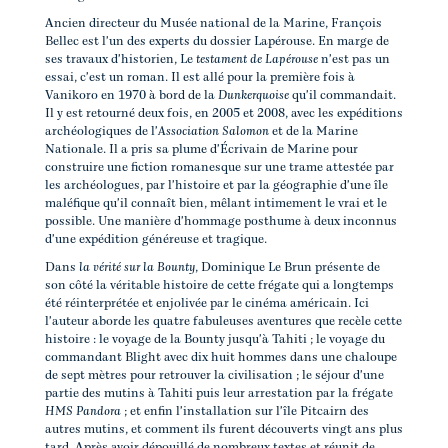
Ancien directeur du Musée national de la Marine, François
Bellec est l'un des experts du dossier Lapérouse. En marge de
ses travaux d'historien, Le
testament de Lapérouse
n'est pas un
essai, c'est un roman. Il est allé pour la première fois à
Vanikoro en 1970 à bord de la
Dunkerquoise
qu'il commandait.
Il y est retourné deux fois, en 2005 et 2008, avec les expéditions
archéologiques de l'
Association Salomon
et de la Marine
Nationale. Il a pris sa plume d'Écrivain de Marine pour
construire une fiction romanesque sur une trame attestée par
les archéologues, par l'histoire et par la géographie d'une île
maléfique qu'il connaît bien, mêlant intimement le vrai et le
possible. Une manière d'hommage posthume à deux inconnus
d'une expédition généreuse et tragique.
Dans
la vérité sur la Bounty
, Dominique Le Brun présente de
son côté la véritable histoire de cette frégate qui a longtemps
été réinterprétée et enjolivée par le cinéma américain. Ici
l'auteur aborde les quatre fabuleuses aventures que recèle cette
histoire : le voyage de la Bounty jusqu'à Tahiti ; le voyage du
commandant Blight avec dix huit hommes dans une chaloupe
de sept mètres pour retrouver la civilisation ; le séjour d'une
partie des mutins à Tahiti puis leur arrestation par la frégate
HMS Pandora
; et enfin l'installation sur l'île Pitcairn des
autres mutins, et comment ils furent découverts vingt ans plus
tard. Après avoir dépouillé de nombreux textes et réunit de