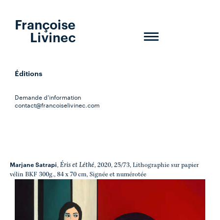
Françoise
Livinec
Toggle
navigation
Éditions
Demande d'information
contact@francoiselivinec.com
Marjane Satrapi
Éris et Léthé
,
, 2020, 25/73, Lithographie sur papier
vélin BKF 300g., 84 x 70 cm, Signée et numérotée