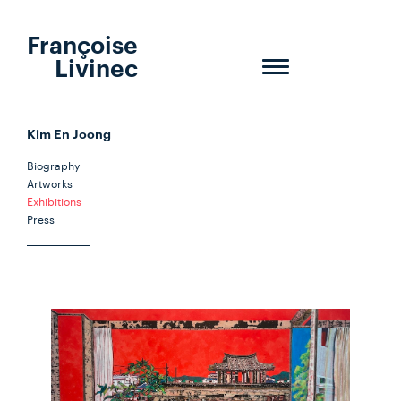
Françoise
Livinec
Toggle
navigation
Kim En Joong
Biography
Artworks
Exhibitions
Press