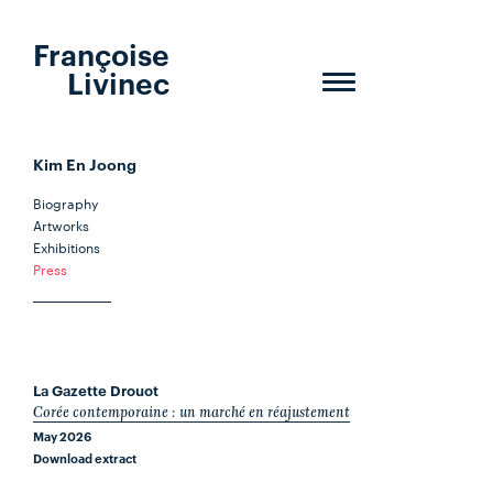
Françoise
Livinec
Toggle
navigation
Kim En Joong
Biography
Artworks
Exhibitions
Press
La Gazette Drouot
Corée contemporaine : un marché en réajustement
May 2026
Download extract