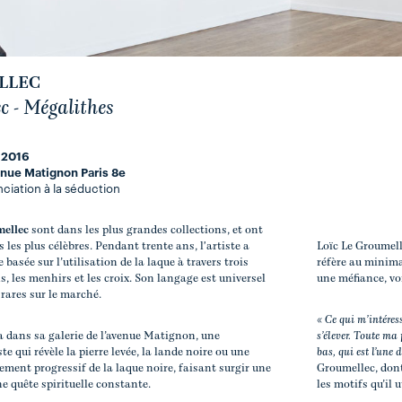
LLEC
c - Mégalithes
 2016
enue Matignon Paris 8e
ciation à la séduction
mellec
sont dans les plus grandes collections, et ont
s les plus célèbres. Pendant trente ans, l'artiste a
Loïc Le Groumelle
basée sur l’utilisation de la laque à travers trois
réfère au minim
s, les menhirs et les croix. Son langage est universel
une méfiance, voi
 rares sur le marché.
« Ce qui m’intéress
a dans sa galerie de l’avenue Matignon, une
s’élever. Toute ma 
te qui révèle la pierre levée, la lande noire ou une
bas, qui est l’une
ement progressif de la laque noire, faisant surgir une
Groumellec, dont
e quête spirituelle constante.
les motifs qu’il 