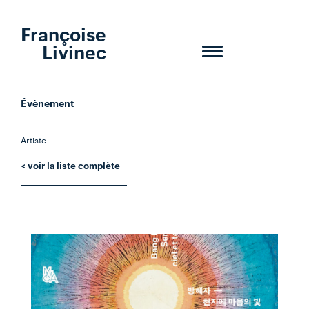
Françoise
Livinec
Toggle
navigation
Évènement
Artiste
< voir la liste complète