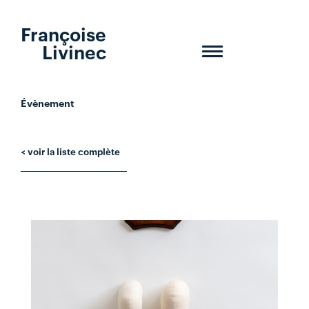
Françoise
Livinec
Toggle
navigation
Évènement
< voir la liste complète