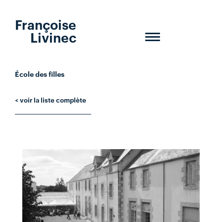
Françoise
Livinec
Toggle
navigation
École des filles
< voir la liste complète