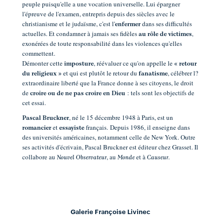
peuple puisqu'elle a une vocation universelle. Lui épargner
l'épreuve de l'examen, entrepris depuis des siècles avec le
christianisme et le judaïsme, c'est l'
dans ses difficultés
enfermer
actuelles. Et condamner à jamais ses fidèles
,
au rôle de victimes
exonérées de toute responsabilité dans les violences qu'elles
commettent.
Démonter cette
, réévaluer ce qu'on appelle le
imposture
« retour
et qui est plutôt le retour du
, célébrer l?
du religieux »
fanatisme
extraordinaire liberté que la France donne à ses citoyens, le droit
de
: tels sont les objectifs de
croire ou de ne pas croire en Dieu
cet essai.
, né le 15 décembre 1948 à Paris, est un
Pascal Bruckner
et
français. Depuis 1986, il enseigne dans
romancier
essayiste
des universités américaines, notamment celle de New York. Outre
ses activités d'écrivain, Pascal Bruckner est éditeur chez Grasset. Il
collabore au
, au
et à
.
Nouvel Observateur
Monde
Causeur
Galerie Françoise Livinec