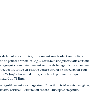
ts de la culture chinoise, notamment une traduction du livre
de de penser chinois
Yi Jing, le Livre des Changements
aux éditions
vrage qui a considérablement renouvelé le regard sur cet ancien
r lequel il a fondé en 1985 le Centre DJOHI : « association pour
e du Yi Jing ». En juin dernier, a eu lieu le premier colloque
nsacré au Yi Jing.
ore régulièrement aux magazines
Chine Plus, le Monde des Religions,
istoria, Sciences Humaines
ou encore
Philosophie magazine
.