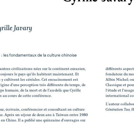
rille Javary
 : les fondamentaux de la culture chinoise
 autres civilisations nées sur le continent eurasien,
différents aspec
toujours le pays qu'ils habitent maintenant. Et
fondateur du mo
s y cultivent les céréales. Cet enracinement est
Albin Michel; ou
rigine d'une perception très différente du temps, de
Classique et pou
orps humain, de la mort et de l'au-delà que Cyrille
l'étude et l'usag
ts au cours de cette conférence.
international co
L'auteur collab
ue, écrivain, conférencier et consultant en culture
Génération Tao, H
e. Après un séjour de deux ans à Taïwan entre 1980
is en Chine. Il a publié une quinzaine d'ouvrages sur