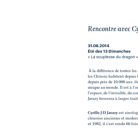
Rencontre avec Cy
31.08.2014
Été des 13 Dimanches
« La souplesse du dragon »
À la différence de toutes les
les Chinois habitent depuis 
depuis près de 10 000 ans, il
unique au monde. Il est à l'o
l'espace, de l'invisible, du c
Javary brossera à larges trai
Cyrille J-D Javary
est sinolog
chinoise ancienne et modern
et 1982, il s'est rendu 66 fo