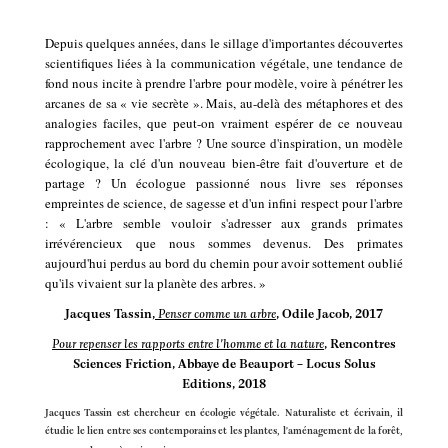
Depuis quelques années, dans le sillage d'importantes découvertes
scientifiques liées à la communication végétale, une tendance de
fond nous incite à prendre l'arbre pour modèle, voire à pénétrer les
arcanes de sa « vie secrète ». Mais, au-delà des métaphores et des
analogies faciles, que peut-on vraiment espérer de ce nouveau
rapprochement avec l'arbre ? Une source d'inspiration, un modèle
écologique, la clé d'un nouveau bien-être fait d'ouverture et de
partage ? Un écologue passionné nous livre ses réponses
empreintes de science, de sagesse et d'un infini respect pour l'arbre
: « L'arbre semble vouloir s'adresser aux grands primates
irrévérencieux que nous sommes devenus. Des primates
aujourd'hui perdus au bord du chemin pour avoir sottement oublié
qu'ils vivaient sur la planète des arbres. »
Jacques Tassin
,
Penser comme un arbre
, Odile Jacob, 2017
Pour repenser les rapports entre l'homme et la nature
, Rencontres
Sciences Friction, Abbaye de Beauport – Locus Solus
Editions, 2018
Jacques Tassin est chercheur en écologie végétale. Naturaliste et écrivain, il
étudie le lien entre ses contemporains et les plantes, l'aménagement de la forêt,