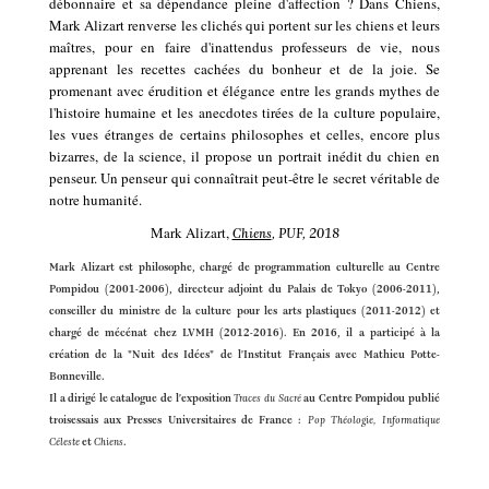
débonnaire et sa dépendance pleine d'affection ? Dans Chiens,
Mark Alizart renverse les clichés qui portent sur les chiens et leurs
maîtres, pour en faire d'inattendus professeurs de vie, nous
apprenant les recettes cachées du bonheur et de la joie. Se
promenant avec érudition et élégance entre les grands mythes de
l'histoire humaine et les anecdotes tirées de la culture populaire,
les vues étranges de certains philosophes et celles, encore plus
bizarres, de la science, il propose un portrait inédit du chien en
penseur. Un penseur qui connaîtrait peut-être le secret véritable de
notre humanité.
Mark Alizart,
Chiens
, PUF, 2018
Mark Alizart est philosophe, chargé de programmation culturelle au Centre
Pompidou (2001-2006), directeur adjoint du Palais de Tokyo (2006-2011),
conseiller du ministre de la culture pour les arts plastiques (2011-2012) et
chargé de mécénat chez LVMH (2012-2016). En 2016, il a participé à la
création de la "Nuit des Idées" de l'Institut Français avec Mathieu Potte-
Bonneville.
Il a dirigé le catalogue de l'exposition
Traces du Sacré
au Centre Pompidou publié
troisessais aux Presses Universitaires de France :
Pop Théologie, Informatique
Céleste
et
Chiens
.