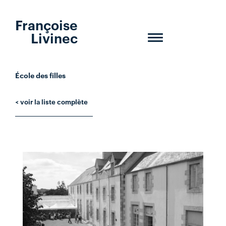
Françoise
Livinec
Toggle
navigation
École des filles
< voir la liste complète