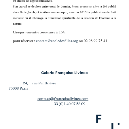
ou encore les espèces invasives.
Son travail se déploie entre essai, le dernier,
Penser comme un arbre
, a été publié
chez Odile Jacob, et écriture romanesque, avec en 2013 la publication de
Forêt
marronne
où il interroge la dimension spirituelle de la relation de l'homme à la
nature.
Chaque rencontre commence à 15h.
pour réserver :
contact@ecoledesfilles.org
ou 02 98 99 75 41
Galerie Françoise Livinec
24, rue Penthièvre
75008 Paris
contact@francoiselivinec.com
+33 (0)1 40 07 58 09
F
.
L