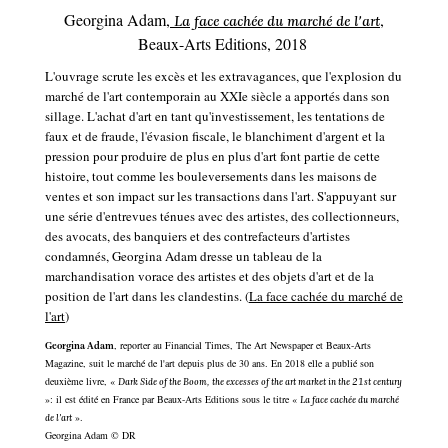
Georgina Adam,
,
La face cachée du marché de l'art
Beaux-Arts Editions, 2018
L'ouvrage scrute les excès et les extravagances, que l'explosion du
marché de l'art contemporain au XXIe siècle a apportés dans son
sillage. L'achat d'art en tant qu'investissement, les tentations de
faux et de fraude, l'évasion fiscale, le blanchiment d'argent et la
pression pour produire de plus en plus d'art font partie de cette
histoire, tout comme les bouleversements dans les maisons de
ventes et son impact sur les transactions dans l'art. S'appuyant sur
une série d'entrevues ténues avec des artistes, des collectionneurs,
des avocats, des banquiers et des contrefacteurs d'artistes
condamnés, Georgina Adam dresse un tableau de la
marchandisation vorace des artistes et des objets d'art et de la
position de l'art dans les clandestins. (
La face cachée du marché de
l'art
)
, reporter au Financial Times, The Art Newspaper et Beaux-Arts
Georgina Adam
Magazine, suit le marché de l'art depuis plus de 30 ans. En 2018 elle a publié son
deuxième livre, «
Dark Side of the Boom, the excesses of the art market in the 21st century
»: il est édité en France par Beaux-Arts Editio
ns sous le titre «
La face cachée du marché
».
de l'art
Georgina Adam
©
DR