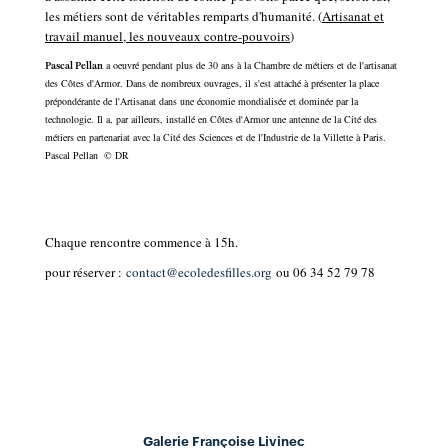
les métiers sont de véritables remparts d'humanité. (
Artisanat et
travail manuel, les nouveaux contre-pouvoirs
)
a oeuvré pendant plus de 30 ans à la Chambre de métiers et de l'artisanat
Pascal Pellan
des Côtes d'Armor. Dans de nombreux ouvrages, il s'est attaché à présenter la place
prépondérante de l'Artisanat dans une économie mondialisée et dominée par la
technologie. Il a, par ailleurs, installé en Côtes d'Armor une antenne de la Cité des
métiers en partenariat avec la Cité des Sciences et de l'Industrie de la Villette à Paris.
Pascal Pellan
©
DR
Chaque rencontre commence à 15h.
pour réserver :
contact@ecoledesfilles.org
ou 06 34 52 79 78
Galerie Françoise Livinec