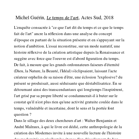
Michel Guérin,
, Actes Sud, 2018
Le temps de l'art
L'enquête consacrée à "ce que l'art dit du temps et ce que le temps
fait de l'art" ancre la réflexion dans une analyse du concept
d'époque en partant de la situation présente et en s'appuyant sur la
notion d'ambition. L'essai reconstitue, sur un mode narratif, une
histoire réflexive de la création artistique depuis la Renaissance et
suggère avec force que l'oeuvre est d'abord figuration du temps.
De fait, à mesure que les grands ordonnateurs faiseurs d'éternité
(Dieu, la Nature, la Beauté, l'Idéal) s'éclipsaient, laissant l'acte
créateur orphelin de sa raison d'être, une éclosion ?explosive? du
présent se produisait, aussi séduisante que déstabilisatrice. En se
détournant ainsi des transcendantaux qui longtemps l'inspirèrent,
l'art grisé par sa propre liberté se condamnerait-il à buter sur le
constat qu'il n'est plus rien qu'une activité gratuite coulée dans le
temps, vulnérable et incertaine, dont le sens et la portée font
question ?
Dans le sillage des deux chercheurs d'art : Walter Benjamin et
André Malraux, à qui le livre est dédié, cette anthropologie de la
création des Modernes invite à une nouvelle lecture de l'histoire