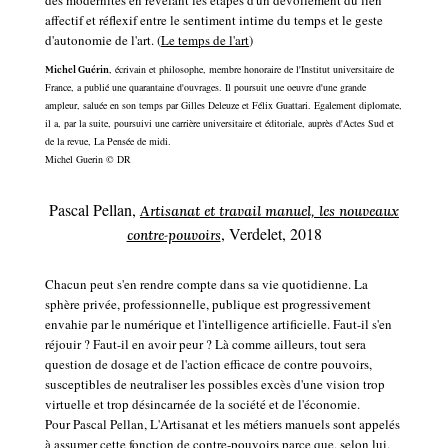
des modernités en révélant les étapes d'un dévoilement du lien
affectif et réflexif entre le sentiment intime du temps et le geste
d'autonomie de l'art. (
Le temps de l'art
)
, écrivain et philosophe, membre honoraire de l'Institut universitaire de
Michel Guérin
France, a publié une quarantaine d'ouvrages. Il poursuit une oeuvre d'une grande
ampleur, saluée en son temps par Gilles Deleuze et Félix Guattari. Egalement diplomate,
il a, par la suite, poursuivi une carrière universitaire et éditoriale, auprès d'Actes Sud et
de la revue, La Pensée de midi.
Michel Guerin
©
DR
Pascal Pellan,
Artisanat et travail manuel, les nouveaux
, Verdelet, 2018
contre-pouvoirs
Chacun peut s'en rendre compte dans sa vie quotidienne. La
sphère privée, professionnelle, publique est progressivement
envahie par le numérique et l'intelligence artificielle. Faut-il s'en
réjouir ? Faut-il en avoir peur ? Là comme ailleurs, tout sera
question de dosage et de l'action efficace de contre pouvoirs,
susceptibles de neutraliser les possibles excès d'une vision trop
virtuelle et trop désincarnée de la société et de l'économie.
Pour Pascal Pellan, L'Artisanat et les métiers manuels sont appelés
à assumer cette fonction de contre-pouvoirs parce que, selon lui,