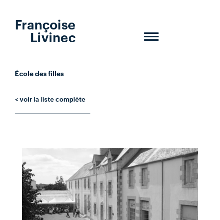
Françoise
Livinec
Toggle
navigation
École des filles
< voir la liste complète