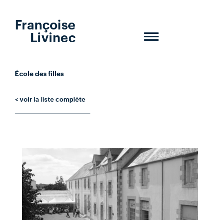
Françoise
Livinec
Toggle
navigation
École des filles
< voir la liste complète