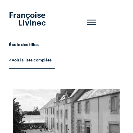
Françoise
Livinec
Toggle
navigation
École des filles
< voir la liste complète