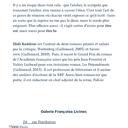
Il y a un risque dans tout cela : que l’atelier, le scrupule que
transmet l’atelier, n’en vienne à casser l’élan. C’est tout l’art de
ce genre de réunion où chacun vient exposer ce qu’il écrit : faire
en sorte que la reprise ne tue pas le désir, mais le rende plus
exigeant. Plus efficace aussi : il s’agit certes d’écrire pour
être
soi
, mais aussi pour
être lu
.
Hédi Kaddour
est l'auteur de deux romans primés et salués
par la critique,
Waltenberg
(Gallimard, 2005) et
Savoir-
vivre
(Gallimard, 2010). Puis, il reçoit le Grand Prix du roman
de l'Académie française ainsi que les prix Jean-Freustié et
Valéry Larbaud pour son troisième roman,
Les Prépondérants
(Gallimard, 2015)
.
Il est professeur de littérature et il anime
des ateliers d'écriture de la
NRF.
Aussi bien romancier que
poète, il est rédacteur en chef adjoint de la revue,
Po&sie
.
Galerie Françoise Livinec
24, rue Penthièvre
75008 Paris