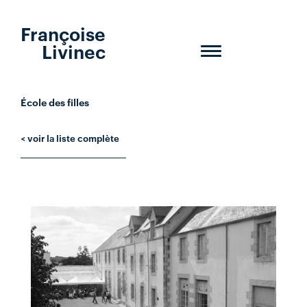
Françoise
Livinec
Toggle
navigation
École des filles
< voir la liste complète